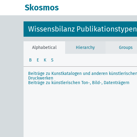
Skosmos
Wissensbilanz Publikationstypen
Alphabetical
Hierarchy
Groups
B
E
K
S
Beiträge zu Kunstkatalogen und anderen künstlerische
Druckwerken
Beiträge zu künstlerischen Ton-, Bild-, Datenträgern