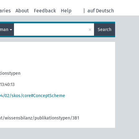
aries
About
Feedback
Help
|
auf Deutsch
×
rman
Search
tionstypen
13:40:13
004/02/skos/core#ConceptScheme
.at/wissensbilanz/publikationstypen/3B1