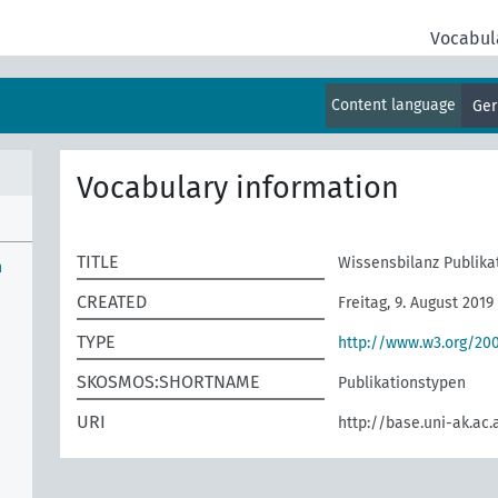
Vocabul
Content language
Ge
Vocabulary information
TITLE
Wissensbilanz Publika
n
CREATED
Freitag, 9. August 2019 
TYPE
http://www.w3.org/2
SKOSMOS:SHORTNAME
Publikationstypen
URI
http://base.uni-ak.ac