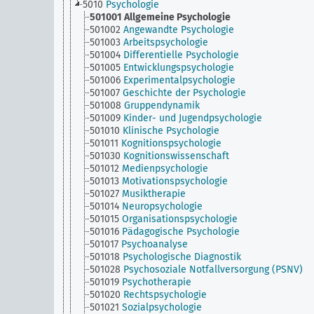
5010
Psychologie
501001
Allgemeine Psychologie
501002
Angewandte Psychologie
501003
Arbeitspsychologie
501004
Differentielle Psychologie
501005
Entwicklungspsychologie
501006
Experimentalpsychologie
501007
Geschichte der Psychologie
501008
Gruppendynamik
501009
Kinder- und Jugendpsychologie
501010
Klinische Psychologie
501011
Kognitionspsychologie
501030
Kognitionswissenschaft
501012
Medienpsychologie
501013
Motivationspsychologie
501027
Musiktherapie
501014
Neuropsychologie
501015
Organisationspsychologie
501016
Pädagogische Psychologie
501017
Psychoanalyse
501018
Psychologische Diagnostik
501028
Psychosoziale Notfallversorgung (PSNV)
501019
Psychotherapie
501020
Rechtspsychologie
501021
Sozialpsychologie