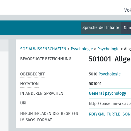
Vo
Sprache der Inhalte
Deu
SOZIALWISSENSCHAFTEN
>
Psychologie
>
Psychologie
>
All
501001
Allg
BEVORZUGTE BEZEICHNUNG
OBERBEGRIFF
5010
Psychologie
NOTATION
501001
IN ANDEREN SPRACHEN
General psychology
URI
http://base.uni-ak.ac.
HERUNTERLADEN DES BEGRIFFS
RDF/XML
TURTLE
JSON
IM SKOS-FORMAT: