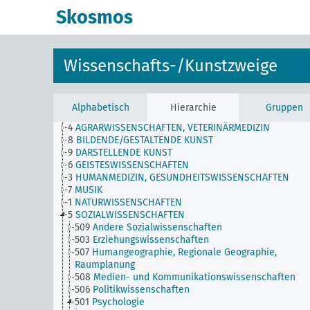
Skosmos
Wissenschafts-/Kunstzweige
Alphabetisch
Hierarchie
Gruppen
4
AGRARWISSENSCHAFTEN, VETERINÄRMEDIZIN
8
BILDENDE/GESTALTENDE KUNST
9
DARSTELLENDE KUNST
6
GEISTESWISSENSCHAFTEN
3
HUMANMEDIZIN, GESUNDHEITSWISSENSCHAFTEN
7
MUSIK
1
NATURWISSENSCHAFTEN
5
SOZIALWISSENSCHAFTEN
509
Andere Sozialwissenschaften
503
Erziehungswissenschaften
507
Humangeographie, Regionale Geographie,
Raumplanung
508
Medien- und Kommunikationswissenschaften
506
Politikwissenschaften
501
Psychologie