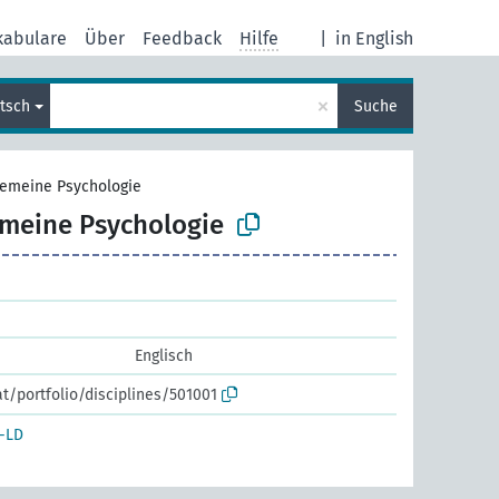
kabulare
Über
Feedback
Hilfe
|
in English
×
tsch
Suche
gemeine Psychologie
emeine Psychologie
Englisch
at/portfolio/disciplines/501001
-LD