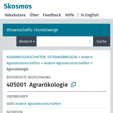
Skosmos
Vokabulare
Über
Feedback
Hilfe
|
in English
Wissenschafts-/Kunstzweige
×
Deutsch
Suche
AGRARWISSENSCHAFTEN, VETERINÄRMEDIZIN
>
Andere
Agrarwissenschaften
>
Andere Agrarwissenschaften
>
Agrarökologie
BEVORZUGTE BEZEICHNUNG
405001
Agrarökologie
OBERBEGRIFF
4050
Andere Agrarwissenschaften
NOTATION