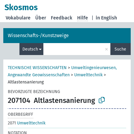
Skosmos
Vokabulare
Über
Feedback
Hilfe
|
in English
Wissenschafts-/Kunstzweige
×
Deutsch
Suche
TECHNISCHE WISSENSCHAFTEN
>
Umweltingenieurwesen,
Angewandte Geowissenschaften
>
Umwelttechnik
>
Altlastensanierung
BEVORZUGTE BEZEICHNUNG
207104
Altlastensanierung
OBERBEGRIFF
2071
Umwelttechnik
NOTATION