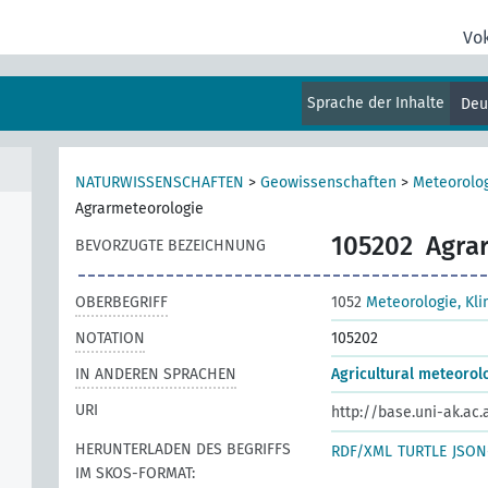
Vo
Sprache der Inhalte
Deu
NATURWISSENSCHAFTEN
>
Geowissenschaften
>
Meteorolog
Agrarmeteorologie
105202
Agra
BEVORZUGTE BEZEICHNUNG
OBERBEGRIFF
1052
Meteorologie, Kli
NOTATION
105202
IN ANDEREN SPRACHEN
Agricultural meteorol
URI
http://base.uni-ak.ac.
HERUNTERLADEN DES BEGRIFFS
RDF/XML
TURTLE
JSON
IM SKOS-FORMAT: