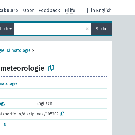
kabulare
Über
Feedback
Hilfe
|
in English
×
tsch
Suche
ie, Klimatologie
>
rmeteorologie
matologie
ogy
Englisch
at/portfolio/disciplines/105202
-LD