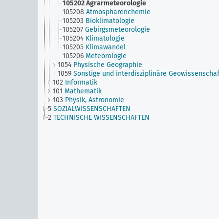
105202
Agrarmeteorologie
105208
Atmosphärenchemie
105203
Bioklimatologie
105207
Gebirgsmeteorologie
105204
Klimatologie
105205
Klimawandel
105206
Meteorologie
1054
Physische Geographie
1059
Sonstige und interdisziplinäre Geowissenscha
102
Informatik
101
Mathematik
103
Physik, Astronomie
5
SOZIALWISSENSCHAFTEN
2
TECHNISCHE WISSENSCHAFTEN