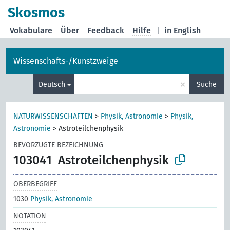
Skosmos
Vokabulare
Über
Feedback
Hilfe
|
in English
Wissenschafts-/Kunstzweige
×
Deutsch
Suche
NATURWISSENSCHAFTEN
>
Physik, Astronomie
>
Physik,
Astronomie
>
Astroteilchenphysik
BEVORZUGTE BEZEICHNUNG
103041
Astroteilchenphysik
OBERBEGRIFF
1030
Physik, Astronomie
NOTATION