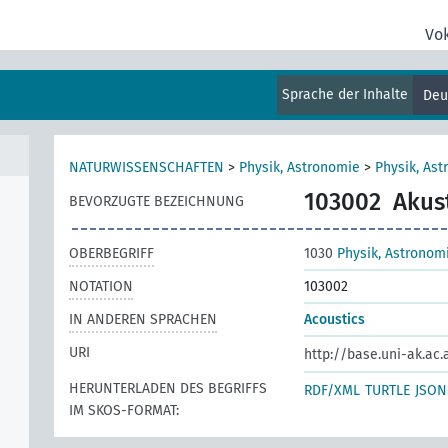
Vo
Sprache der Inhalte
Deu
NATURWISSENSCHAFTEN
>
Physik, Astronomie
>
Physik, As
103002
Akus
BEVORZUGTE BEZEICHNUNG
OBERBEGRIFF
1030
Physik, Astronom
NOTATION
103002
IN ANDEREN SPRACHEN
Acoustics
URI
http://base.uni-ak.ac.
HERUNTERLADEN DES BEGRIFFS
RDF/XML
TURTLE
JSON
IM SKOS-FORMAT: