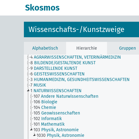
Skosmos
Wissenschafts-/Kunstzweige
Alphabetisch
Hierarchie
Gruppen
4
AGRARWISSENSCHAFTEN, VETERINÄRMEDIZIN
8
BILDENDE/GESTALTENDE KUNST
9
DARSTELLENDE KUNST
6
GEISTESWISSENSCHAFTEN
3
HUMANMEDIZIN, GESUNDHEITSWISSENSCHAFTEN
7
MUSIK
1
NATURWISSENSCHAFTEN
107
Andere Naturwissenschaften
106
Biologie
104
Chemie
105
Geowissenschaften
102
Informatik
101
Mathematik
103
Physik, Astronomie
1030
Physik, Astronomie