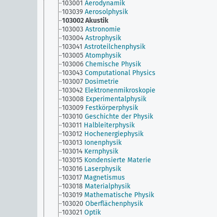
103001
Aerodynamik
103039
Aerosolphysik
103002
Akustik
103003
Astronomie
103004
Astrophysik
103041
Astroteilchenphysik
103005
Atomphysik
103006
Chemische Physik
103043
Computational Physics
103007
Dosimetrie
103042
Elektronenmikroskopie
103008
Experimentalphysik
103009
Festkörperphysik
103010
Geschichte der Physik
103011
Halbleiterphysik
103012
Hochenergiephysik
103013
Ionenphysik
103014
Kernphysik
103015
Kondensierte Materie
103016
Laserphysik
103017
Magnetismus
103018
Materialphysik
103019
Mathematische Physik
103020
Oberflächenphysik
103021
Optik