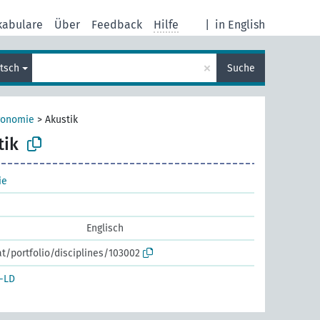
kabulare
Über
Feedback
Hilfe
|
in English
×
tsch
Suche
tronomie
>
Akustik
tik
ie
Englisch
at/portfolio/disciplines/103002
-LD