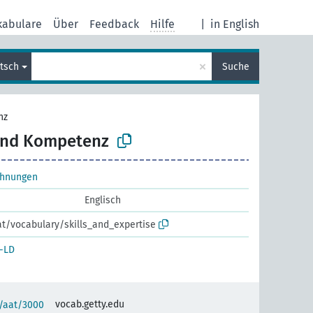
kabulare
Über
Feedback
Hilfe
|
in English
×
tsch
Suche
nz
und Kompetenz
chnungen
Englisch
.at/vocabulary/skills_and_expertise
-LD
vocab.getty.edu
u/aat/3000