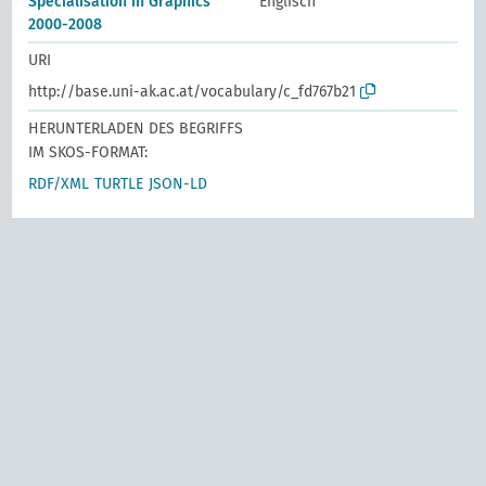
Specialisation in Graphics
Englisch
2000-2008
URI
http://base.uni-ak.ac.at/vocabulary/c_fd767b21
HERUNTERLADEN DES BEGRIFFS
IM SKOS-FORMAT:
RDF/XML
TURTLE
JSON-LD