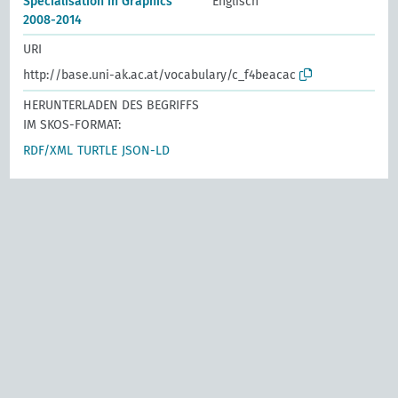
Specialisation in Graphics
Englisch
2008-2014
URI
http://base.uni-ak.ac.at/vocabulary/c_f4beacac
HERUNTERLADEN DES BEGRIFFS
IM SKOS-FORMAT:
RDF/XML
TURTLE
JSON-LD