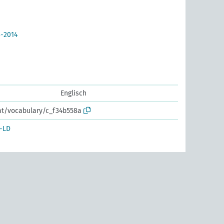
3-2014
Englisch
.at/vocabulary/c_f34b558a
-LD