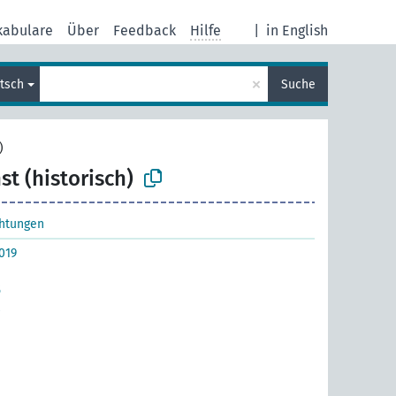
kabulare
Über
Feedback
Hilfe
|
in English
×
tsch
Suche
)
t (historisch)
chtungen
019
5
8