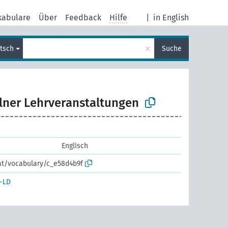
kabulare
Über
Feedback
Hilfe
|
in English
×
tsch
Suche
lner Lehrveranstaltungen
Englisch
.at/vocabulary/c_e58d4b9f
-LD