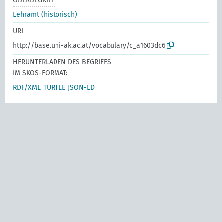
OBERBEGRIFF
Lehramt (historisch)
URI
http://base.uni-ak.ac.at/vocabulary/c_a1603dc6
HERUNTERLADEN DES BEGRIFFS
IM SKOS-FORMAT:
RDF/XML
TURTLE
JSON-LD