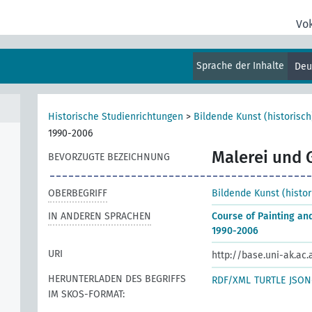
Vo
Sprache der Inhalte
Deu
Historische Studienrichtungen
>
Bildende Kunst (historisch
1990-2006
Malerei und 
BEVORZUGTE BEZEICHNUNG
OBERBEGRIFF
Bildende Kunst (histor
IN ANDEREN SPRACHEN
Course of Painting an
1990-2006
URI
http://base.uni-ak.ac
HERUNTERLADEN DES BEGRIFFS
RDF/XML
TURTLE
JSON
IM SKOS-FORMAT: