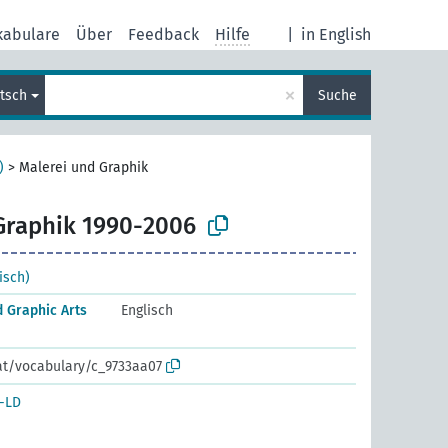
kabulare
Über
Feedback
Hilfe
|
in English
×
tsch
Suche
)
>
Malerei und Graphik
Graphik 1990-2006
isch)
d Graphic Arts
Englisch
.at/vocabulary/c_9733aa07
-LD