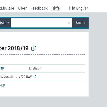
kabulare
Über
Feedback
Hilfe
|
in English
×
tsch
Suche
er 2018/19
/19
Englisch
.at/vocabulary/2018W
-LD