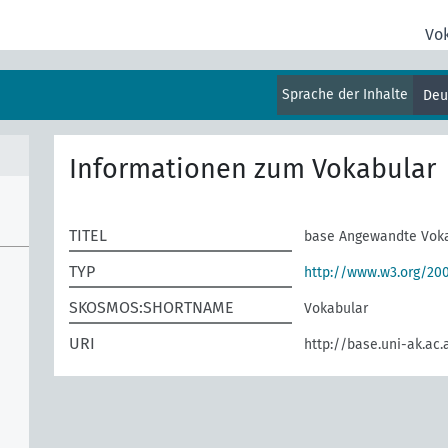
Vo
Sprache der Inhalte
Deu
Informationen zum Vokabular
TITEL
base Angewandte Vok
TYP
http://www.w3.org/2
SKOSMOS:SHORTNAME
Vokabular
URI
http://base.uni-ak.ac