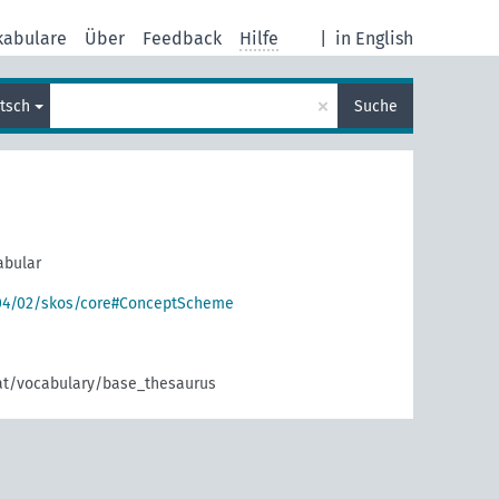
kabulare
Über
Feedback
Hilfe
|
in English
×
tsch
Suche
abular
004/02/skos/core#ConceptScheme
.at/vocabulary/base_thesaurus