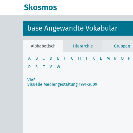
Skosmos
base Angewandte Vokabular
Alphabetisch
Hierarchie
Gruppen
A
B
C
D
E
F
G
H
I
K
L
M
N
O
P
R
S
T
V
W
VIAF
Visuelle Mediengestaltung 1991-2009