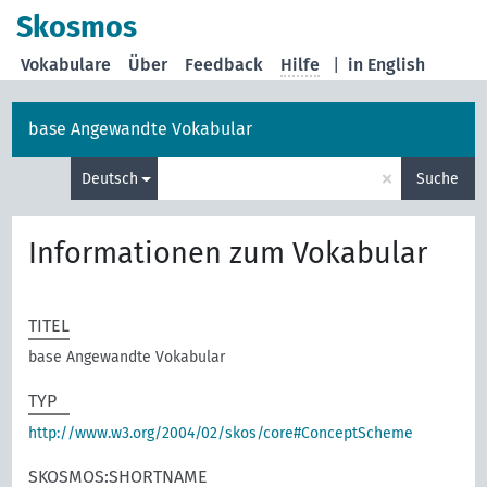
Skosmos
Vokabulare
Über
Feedback
Hilfe
|
in English
base Angewandte Vokabular
×
Deutsch
Suche
Informationen zum Vokabular
TITEL
base Angewandte Vokabular
TYP
http://www.w3.org/2004/02/skos/core#ConceptScheme
SKOSMOS:SHORTNAME