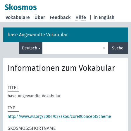
Skosmos
Vokabulare
Über
Feedback
Hilfe
|
in English
base Angewandte Vokabular
×
Deutsch
Suche
Informationen zum Vokabular
TITEL
base Angewandte Vokabular
TYP
http://www.w3.org/2004/02/skos/core#ConceptScheme
SKOSMOS:SHORTNAME