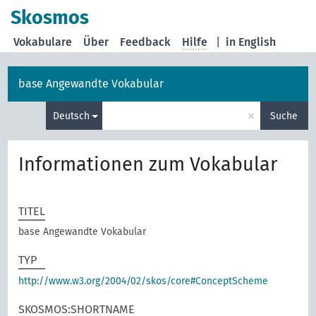
Skosmos
Vokabulare
Über
Feedback
Hilfe
|
in English
base Angewandte Vokabular
×
Deutsch
Suche
Informationen zum Vokabular
TITEL
base Angewandte Vokabular
TYP
http://www.w3.org/2004/02/skos/core#ConceptScheme
SKOSMOS:SHORTNAME