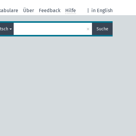
kabulare
Über
Feedback
Hilfe
|
in English
×
tsch
Suche